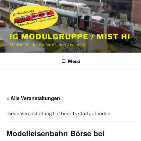
Zum
Inhalt
springen
IG MODULGRUPPE / MIST HI
Märklin Insider Stammtisch Hildesheim
Menü
« Alle Veranstaltungen
Diese Veranstaltung hat bereits stattgefunden.
Modelleisenbahn Börse bei