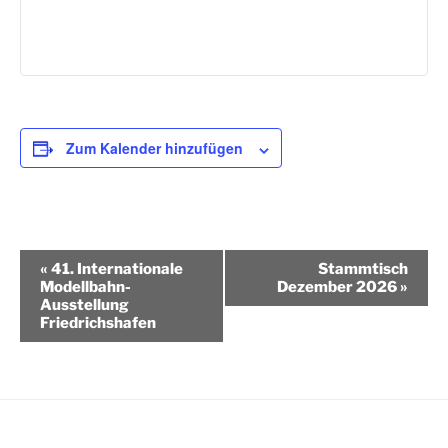
Zum Kalender hinzufügen
V
«
41. Internationale
Stammtisch
e
Modellbahn-
Dezember 2026
»
Ausstellung
r
Friedrichshafen
a
n
s
t
a