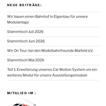
l
NEUE BEITRÄGE:
t
u
Wir bauen einen Bahnhof in Eigenbau für unsere
n
Modulanlage
g
Stammtisch Juli 2026
-
N
Stammtisch Juni 2026
a
v
Wir On Tour: bei den Modelbahnfreunde Maifeld e.V.
i
Stammtisch Mai 2026
g
a
Teil 1: Erweiterung unseres Car Motion System um ein
t
weiteres Modul für unsere Ausstellungsmodule
i
o
n
MITGLIED IM :