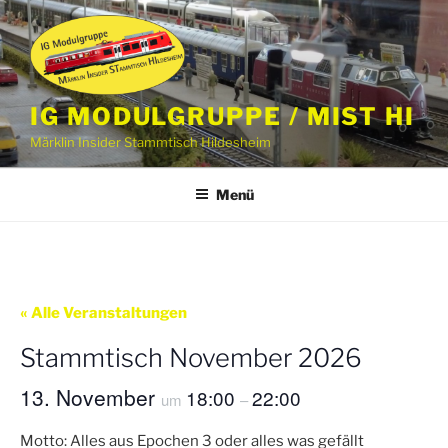
Zum
Inhalt
springen
IG MODULGRUPPE / MIST HI
Märklin Insider Stammtisch Hildesheim
Menü
« Alle Veranstaltungen
Stammtisch November 2026
13. November
18:00
22:00
um
–
Motto: Alles aus Epochen 3 oder alles was gefällt