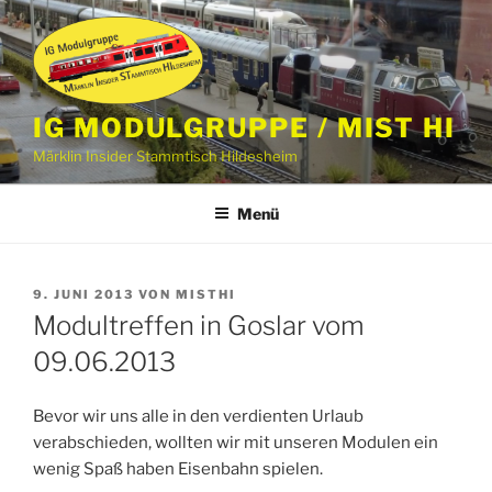
Zum
Inhalt
springen
IG MODULGRUPPE / MIST HI
Märklin Insider Stammtisch Hildesheim
Menü
VERÖFFENTLICHT
9. JUNI 2013
VON
MISTHI
AM
Modultreffen in Goslar vom
09.06.2013
Bevor wir uns alle in den verdienten Urlaub
verabschieden, wollten wir mit unseren Modulen ein
wenig Spaß haben Eisenbahn spielen.