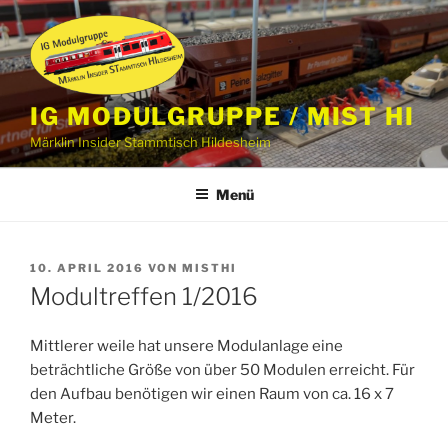
Zum
Inhalt
springen
IG MODULGRUPPE / MIST HI
Märklin Insider Stammtisch Hildesheim
Menü
VERÖFFENTLICHT
10. APRIL 2016
VON
MISTHI
AM
Modultreffen 1/2016
Mittlerer weile hat unsere Modulanlage eine
beträchtliche Größe von über 50 Modulen erreicht. Für
den Aufbau benötigen wir einen Raum von ca. 16 x 7
Meter.