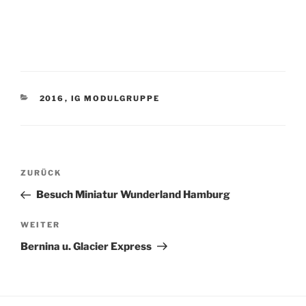
KATEGORIEN
2016
,
IG MODULGRUPPE
Beitragsnavigation
Vorheriger
ZURÜCK
Beitrag
Besuch Miniatur Wunderland Hamburg
Nächster
WEITER
Beitrag
Bernina u. Glacier Express