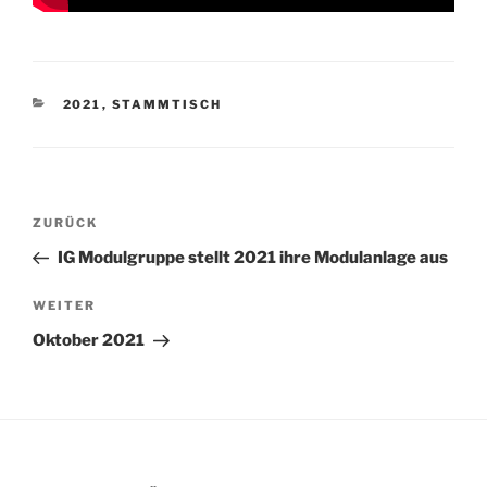
KATEGORIEN
2021
,
STAMMTISCH
Beitragsnavigation
Vorheriger
ZURÜCK
Beitrag
IG Modulgruppe stellt 2021 ihre Modulanlage aus
Nächster
WEITER
Beitrag
Oktober 2021