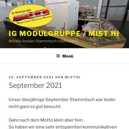
Zum
Inhalt
springen
IG MODULGRUPPE / MIST HI
Märklin Insider Stammtisch Hildesheim
Menü
VERÖFFENTLICHT
10. SEPTEMBER 2021
VON
MISTHI
AM
September 2021
Unser diesjährige September Stammtisch war leider
nicht ganz so gut besucht.
Ganz nach dem Motto klein aber fein.
So haben wir eine sehr entspannten kommunikativen