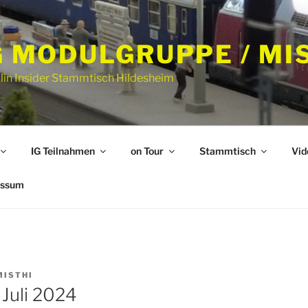
G MODULGRUPPE / MIS
lin Insider Stammtisch Hildesheim
IG Teilnahmen
on Tour
Stammtisch
Vid
essum
MISTHI
Juli 2024