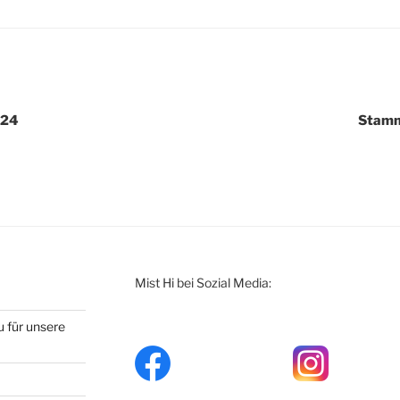
igation
024
Stamm
Mist Hi bei Sozial Media:
 für unsere