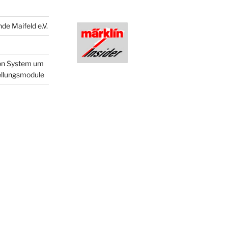
de Maifeld e.V.
ion System um
tellungsmodule