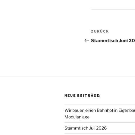
Beitragsnav
Vorheriger
ZURÜCK
Beitrag
Stammtisch Juni 2
NEUE BEITRÄGE:
Wir bauen einen Bahnhof in Eigenbau
Modulanlage
Stammtisch Juli 2026